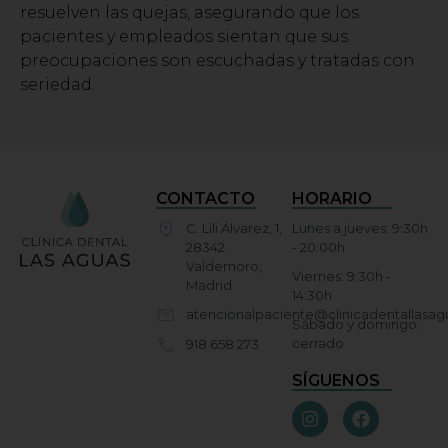
resuelven las quejas, asegurando que los
pacientes y empleados sientan que sus
preocupaciones son escuchadas y tratadas con
seriedad.
CONTACTO
HORARIO
C. Lili Álvarez, 1,
Lunes a jueves: 9:30h
28342
- 20:00h
Valdemoro,
Viernes: 9:30h -
Madrid
14:30h
atencionalpaciente@clinicadentallasa
Sábado y domingo:
cerrado
918 658 273
SÍGUENOS