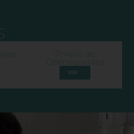
s
okies
Política de
Ciberseguridad
VER