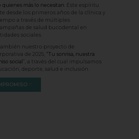
e quienes más lo necesitan
. Este espíritu
e desde los primeros años de la clínica y
iempo a través de múltiples
y campañas de salud bucodental en
tidades sociales.
ambién nuestro proyecto de
rporativa de 2025,
“Tu sonrisa, nuestra
so social
”, a través del cual impulsamos
ucación, deporte, salud e inclusión.
MPROMISO