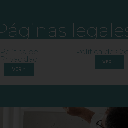
Páginas legale
Política de
Política de Co
Privacidad
VER
VER