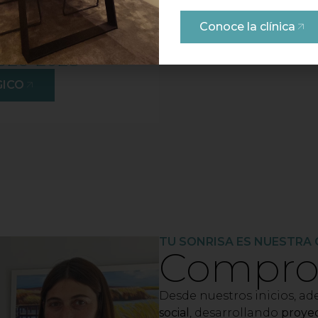
Plan estratégic
Conoce la clínica
2026-2028
GICO
TU SONRISA ES NUESTRA
Comprom
Desde nuestros inicios, a
social
, desarrollando
proyec