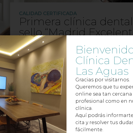
CALIDAD CERTIFICADA
Primera clínica denta
sello “Madrid Excelent
Un reconocimiento oficial a nuestra calidad,
Bienvenido
personas y el planeta.
Clínica Den
CONOCE EL SELLO
Las Aguas
Gracias por visitarnos.
Queremos que tu exper
online sea tan cercana
profesional como en n
clínica.
Aquí podrás informarte
cita y resolver tus duda
fácilmente.