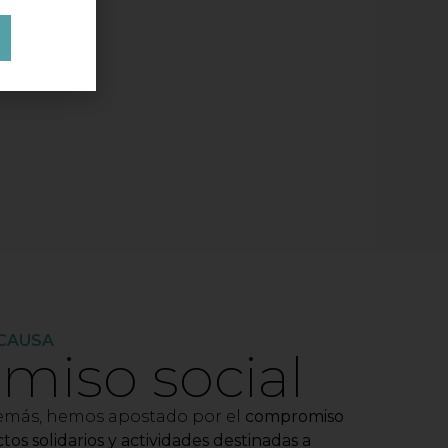
o
 CAUSA
iso social
demás, hemos apostado por el
compromiso
tos solidarios y actividades destinadas a