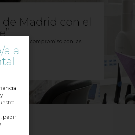
l de Madrid con el
e”
 innovación y compromiso con las
/a a
tal
iencia
 y
uestra
, pedir
s