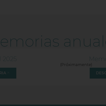
emorias anual
 2025
Memo
(Próximamente)
RIA
DES