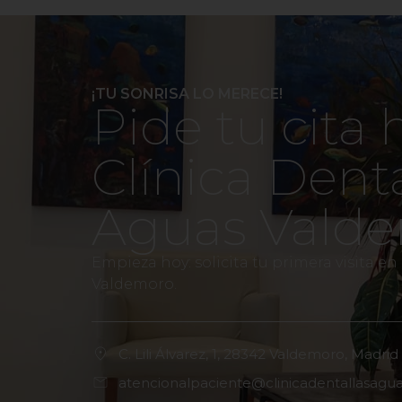
¡TU SONRISA LO MERECE!
Pide tu cita 
Clínica Dent
Aguas Vald
Empieza hoy: solicita tu primera visita en
Valdemoro.
C. Lili Álvarez, 1, 28342 Valdemoro, Madrid
atencionalpaciente@clinicadentallasagu