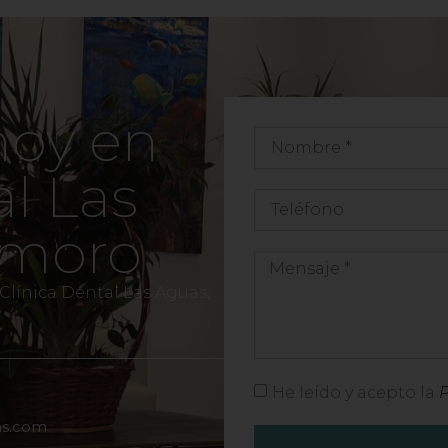
hoy en
al Las
emoro
 Clínica Dental Las Aguas,
He leído y acepto la
P
as.com